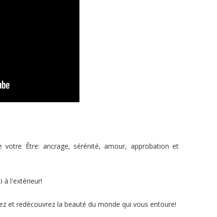
r
c
h
e
r
:
e votre Être: ancrage, sérénité, amour, approbation et
à l'extérieur!
vez et redécouvrez la beauté du monde qui vous entoure!