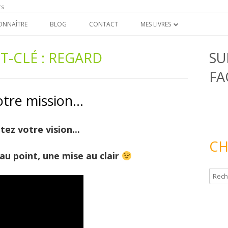
rs
ONNAÎTRE
BLOG
CONTACT
MES LIVRES
UN POAIME COMME FIL D’OR
T-CLÉ :
REGARD
SU
RE
LE MANDALA D’INTENTION
FA
otre mission…
ez votre vision...
CH
au point, une mise au clair
R
e
c
h
e