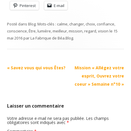
Pinterest
E-mail
Posté dans
Blog
. Mots-clés :
calme
,
changer
,
choix
,
confiance
,
conscience
,
Être
,
lumière
,
meilleur
,
mission
,
regard
,
vision
le
15
mai 2016
par
La Fabrique de Béa
.
Blog
.
Navigation
«
Savez vous qui vous Êtes?
Mission « Allégez votre
Article
esprit, Ouvrez votre
coeur » Semaine n°10
»
Laisser un commentaire
Votre adresse e-mail ne sera pas publiée.
Les champs
obligatoires sont indiqués avec
*