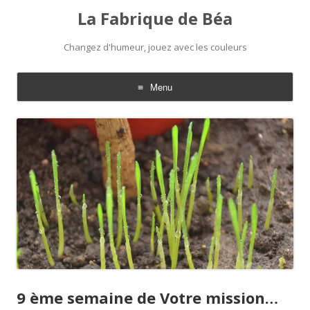
La Fabrique de Béa
Changez d'humeur, jouez avec les couleurs
Menu
Aller
au
contenu
9 ème semaine de Votre mission…