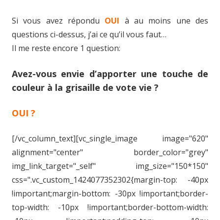
Si vous avez répondu
OUI
à au moins une des
questions ci-dessus, j’ai ce qu’il vous faut…
Il me reste encore 1 question:
Avez-vous envie d’apporter une touche de
couleur à la grisaille de vote vie ?
OUI ?
[/vc_column_text][vc_single_image image="620"
alignment="center" border_color="grey"
img_link_target="_self" img_size="150*150"
css=".vc_custom_1424077352302{margin-top: -40px
!important;margin-bottom: -30px !important;border-
top-width: -10px !important;border-bottom-width: