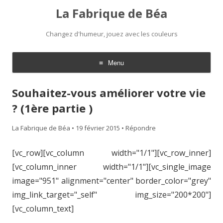
La Fabrique de Béa
Changez d'humeur, jouez avec les couleurs
Menu
Aller
au
Souhaitez-vous améliorer votre vie
contenu
? (1ère partie )
La Fabrique de Béa
•
19 février 2015
•
Répondre
[vc_row][vc_column width="1/1"][vc_row_inner]
[vc_column_inner width="1/1"][vc_single_image
image="951" alignment="center" border_color="grey"
img_link_target="_self" img_size="200*200"]
[vc_column_text]