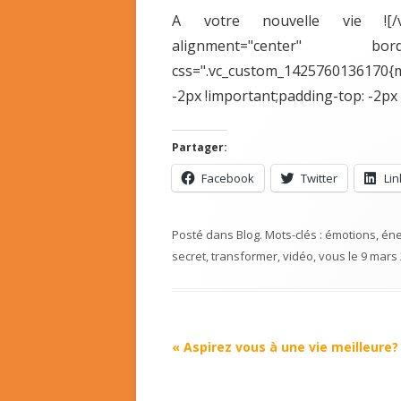
A votre nouvelle vie ![/vc_
alignment="center" border
css=".vc_custom_1425760136170{
-2px !important;padding-top: -2px 
Partager:
Facebook
Twitter
Li
Posté dans
Blog
. Mots-clés :
émotions
,
éne
secret
,
transformer
,
vidéo
,
vous
le
9 mars
Navigation
«
Aspirez vous à une vie meilleure?
Article