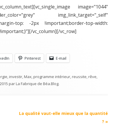
column_text][vc_single_image image="1044"
_color="grey" img_link_target="_self"
margin-top: -2px !important;border-top-width:
!important;}"][/vc_column][/vc_row]
nkedIn
Pinterest
E-mail
rgie
,
investir
,
Max
,
programme intérieur
,
reussite
,
rêve
,
 2015
par
La Fabrique de Béa
.
Blog
.
La qualité vaut-elle mieux que la quantité
?
»