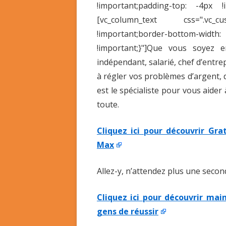
!important;padding-top: -4px !
[vc_column_text css=".vc_c
!important;border-bottom-wi
!important;}"]Que vous soyez en
indépendant, salarié, chef d’entre
à régler vos problèmes d’argent,
est le spécialiste pour vous aider
toute.
Cliquez ici pour découvrir Gr
Max
Allez-y, n’attendez plus une sec
Cliquez ici pour découvrir mai
gens de réussir