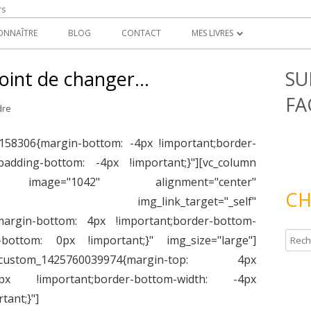
rs
ONNAÎTRE
BLOG
CONTACT
MES LIVRES
UN POAIME COMME FIL D’OR
 point de changer…
SU
RE
LE MANDALA D’INTENTION
FA
dre
158306{margin-bottom: -4px !important;border-
padding-bottom: -4px !important;}"][vc_column
mage image="1042" alignment="center"
CH
y" img_link_target="_self"
margin-bottom: 4px !important;border-bottom-
R
-bottom: 0px !important;}" img_size="large"]
e
_custom_1425760039974{margin-top: 4px
c
4px !important;border-bottom-width: -4px
h
tant;}"]
e