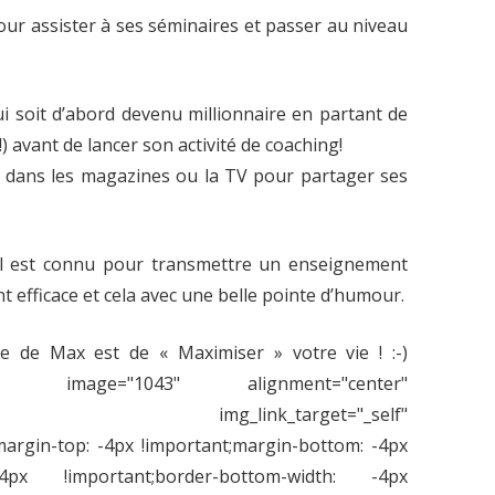
our assister à ses séminaires et passer au niveau
qui soit d’abord devenu millionnaire en partant de
!) avant de lancer son activité de coaching!
o, dans les magazines ou la TV pour partager ses
il est connu pour transmettre un enseignement
 efficace et cela avec une belle pointe d’humour.
ôle de Max est de « Maximiser » votre vie ! :-)
e_image image="1043" alignment="center"
y" img_link_target="_self"
argin-top: -4px !important;margin-bottom: -4px
 -4px !important;border-bottom-width: -4px