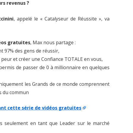
rs revenus ?
cinini
, appelé le « Catalyseur de Réussite », va
éos gratuites
, Max nous partage :
nt 97% des gens de réussir,
e peur et créer une Confiance TOTALE en vous,
t permis de passer de 0 à millionnaire en quelques
u’uniquement les Grands de ce monde comprennent
ors du commun
ant cette série de vidéos gratuites
is seulement en tant que Leader sur le marché