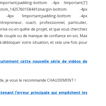
important;padding-bottom: -4px !important;}"]
ustom_1425760158441{margin-bottom: -4px
dth: -4px !important;padding-bottom: -4px
trepreneur, coach, professionnel, particulier,
prise ou en quête de projet, et que vous cherchiez
 de couple ou de manque de confiance en soi, Max
 à débloquer votre situation, et cela une fois pour
atuitement cette nouvelle série de vidéos de
onde, je vous le recommande CHAUDEMENT !
ntenant l’erreur principale qui empêchent les