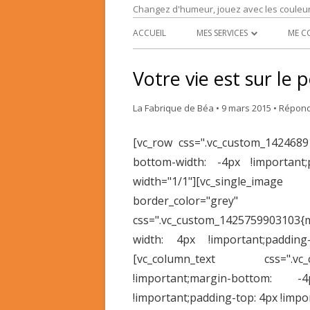
Changez d'humeur, jouez avec les couleu
ACCUEIL
MES SERVICES
ME C
L’EXPRESSION RÉCRÉATIVE
Votre vie est sur le
TRANSFORMATION INTÉRIEU
La Fabrique de Béa
•
9 mars 2015
•
Répon
[vc_row css=".vc_custom_1424689
bottom-width: -4px !important;
width="1/1"][vc_single_i
border_color="gre
css=".vc_custom_1425759903103{
width: 4px !important;padding
[vc_column_text css=".vc
!important;margin-bottom: -
!important;padding-top: 4px !impor