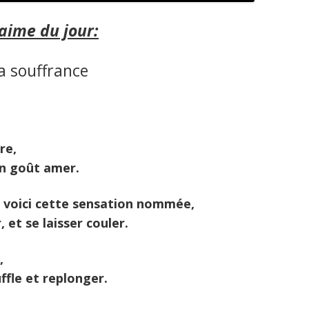
r
c
aime du jour:
h
e
a souffrance
r
:
re,
un goût amer.
 voici cette sensation nommée,
, et se laisser couler.
,
fle et replonger.