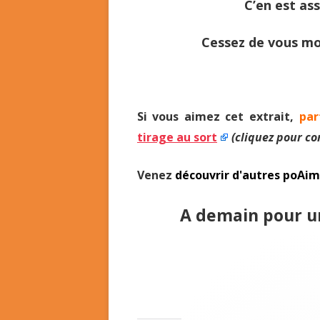
C’en est ass
Cessez de vous 
Si vous aimez cet extrait,
par
tirage au sort
(cliquez pour co
Venez
découvrir d'autres poAi
A demain pour un