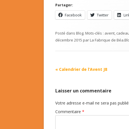
Partager:
Facebook
Twitter
Li
Posté dans
Blog
. Mots-clés :
avent
,
cadea
décembre 2015
par
La Fabrique de Béa
.
Bl
Navigation
«
Calendrier de l’Avent J8
Article
Laisser un commentaire
Votre adresse e-mail ne sera pas publié
Commentaire
*