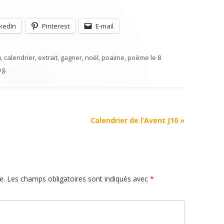
nkedIn
Pinterest
E-mail
u
,
calendrier
,
extrait
,
gagner
,
noël
,
poaime
,
poème
le
8
og
.
Calendrier de l’Avent J10
»
e.
Les champs obligatoires sont indiqués avec
*