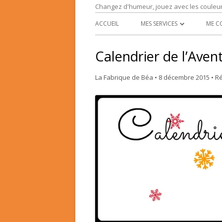
Changez d'humeur, jouez avec les couleu
ACCUEIL
MES SERVICES
ME C
L’EXPRESSION RÉCRÉATIVE
Calendrier de l’Avent
TRANSFORMATION INTÉRIEU
La Fabrique de Béa
•
8 décembre 2015
•
R