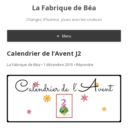
La Fabrique de Béa
Changez d'humeur, jouez avec les couleurs
Menu
Aller
au
Calendrier de l’Avent J2
contenu
La Fabrique de Béa
•
1 décembre 2015
•
Répondre