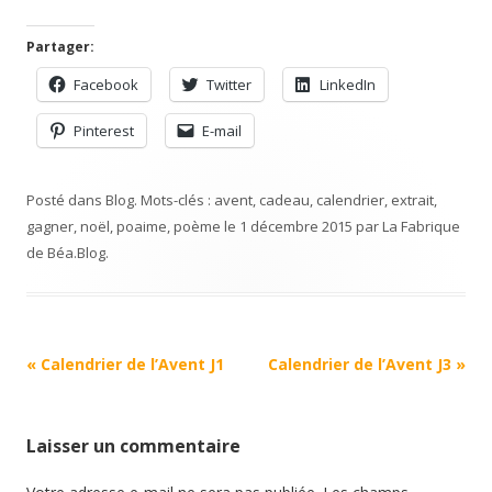
Partager:
Facebook
Twitter
LinkedIn
Pinterest
E-mail
Posté dans
Blog
. Mots-clés :
avent
,
cadeau
,
calendrier
,
extrait
,
gagner
,
noël
,
poaime
,
poème
le
1 décembre 2015
par
La Fabrique
de Béa
.
Blog
.
Navigation
«
Calendrier de l’Avent J1
Calendrier de l’Avent J3
»
Article
Laisser un commentaire