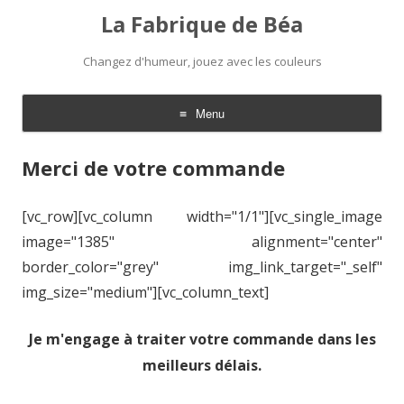
La Fabrique de Béa
Changez d'humeur, jouez avec les couleurs
Menu
Aller
au
Merci de votre commande
contenu
[vc_row][vc_column width="1/1"][vc_single_image
image="1385" alignment="center"
border_color="grey" img_link_target="_self"
img_size="medium"][vc_column_text]
Je m'engage à traiter votre commande dans les
meilleurs délais.