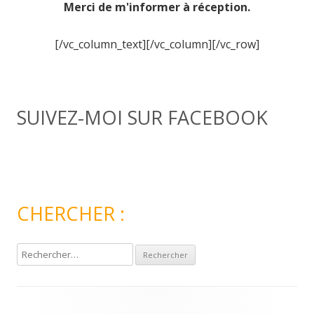
Merci de m'informer à réception.
[/vc_column_text][/vc_column][/vc_row]
SUIVEZ-MOI SUR FACEBOOK
CHERCHER :
R
e
c
h